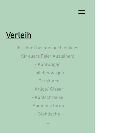
Verleih
Ihr könnt bei uns auch einiges
für euere Feier Ausleihen:
- Kühlwägen
- Toilettenwagen
- Garnituren
- Krüge/ Gläser
- Kühlschränke
- Sonnenschirme
- Stehtische
...